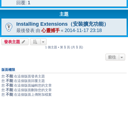
1
回覆:
主題
Installing Extensions（安裝擴充功能）
心靈捕手
2014-11-17 23:18
最後發表 由
«
發表主題
1
1
1 個主題 • 第
頁 (共
頁)
前往
版面權限
不能
您
在這個版面發表主題
不能
您
在這個版面回覆主題
不能
您
在這個版面編輯您的文章
不能
您
在這個版面刪除您的文章
不能
您
在這個版面上傳附加檔案