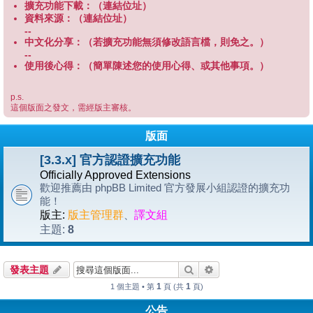
擴充功能下載：（連結位址）
資料來源：（連結位址）
--
中文化分享：（若擴充功能無須修改語言檔，則免之。）
--
使用後心得：（簡單陳述您的使用心得、或其他事項。）
p.s.
這個版面之發文，需經版主審核。
版面
[3.3.x] 官方認證擴充功能
Officially Approved Extensions
歡迎推薦由 phpBB Limited 官方發展小組認證的擴充功
能！
版主:
版主管理群
、
譯文組
8
主題:
搜尋
進階搜尋
發表主題
1
1
1 個主題 • 第
頁 (共
頁)
公告