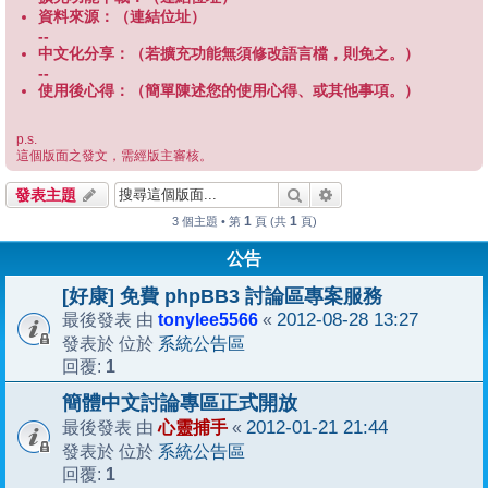
資料來源：（連結位址）
--
中文化分享：（若擴充功能無須修改語言檔，則免之。）
--
使用後心得：（簡單陳述您的使用心得、或其他事項。）
p.s.
這個版面之發文，需經版主審核。
搜尋
進階搜尋
發表主題
1
1
3 個主題 • 第
頁 (共
頁)
公告
[好康] 免費 phpBB3 討論區專案服務
tonylee5566
2012-08-28 13:27
最後發表 由
«
系統公告區
發表於 位於
1
回覆:
簡體中文討論專區正式開放
心靈捕手
2012-01-21 21:44
最後發表 由
«
系統公告區
發表於 位於
1
回覆: