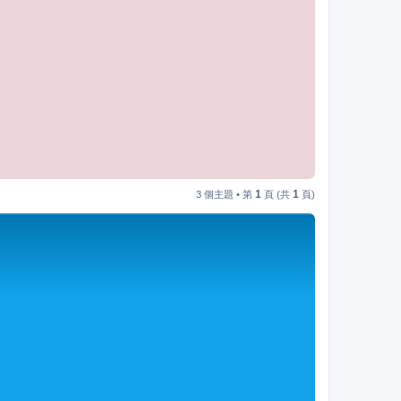
1
1
3 個主題 • 第
頁 (共
頁)