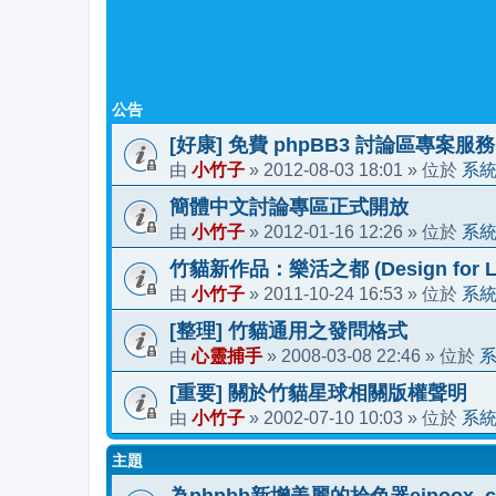
公告
[好康] 免費 phpBB3 討論區專案服務
小竹子
2012-08-03 18:01
系
由
»
» 位於
簡體中文討論專區正式開放
小竹子
2012-01-16 12:26
系
由
»
» 位於
竹貓新作品：樂活之都 (Design for Li
小竹子
2011-10-24 16:53
系
由
»
» 位於
[整理] 竹貓通用之發問格式
心靈捕手
2008-03-08 22:46
由
»
» 位於
[重要] 關於竹貓星球相關版權聲明
小竹子
2002-07-10 10:03
系
由
»
» 位於
主題