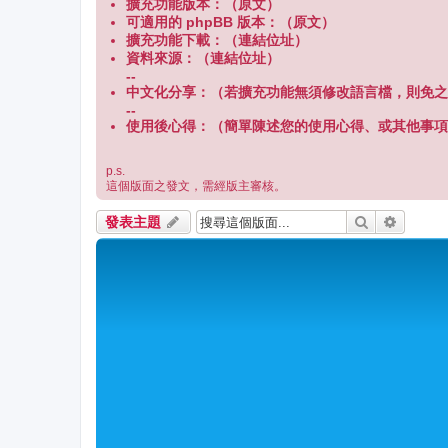
擴充功能版本：（原文）
可適用的 phpBB 版本：（原文）
擴充功能下載：（連結位址）
資料來源：（連結位址）
--
中文化分享：（若擴充功能無須修改語言檔，則免之
--
使用後心得：（簡單陳述您的使用心得、或其他事項
p.s.
這個版面之發文，需經版主審核。
搜尋
進階搜
發表主題