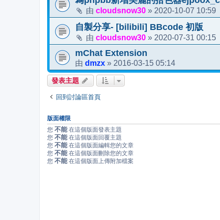
為phpbb新增美麗的拾色器ejpoox_col
cloudsnow30
2020-10-07 10:59
由
»
自製分享- [bilibili] BBcode 初版
cloudsnow30
2020-07-31 00:15
由
»
mChat Extension
dmzx
2016-03-15 05:14
由
»
發表主題
回到討論區首頁
版面權限
不能
您
在這個版面發表主題
不能
您
在這個版面回覆主題
不能
您
在這個版面編輯您的文章
不能
您
在這個版面刪除您的文章
不能
您
在這個版面上傳附加檔案