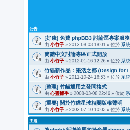
公告
[好康] 免費 phpBB3 討論區專案服務
小竹子
2012-08-03 18:01
系
由
»
» 位於
簡體中文討論專區正式開放
小竹子
2012-01-16 12:26
系
由
»
» 位於
竹貓新作品：樂活之都 (Design for Li
小竹子
2011-10-24 16:53
系
由
»
» 位於
[整理] 竹貓通用之發問格式
心靈捕手
2008-03-08 22:46
由
»
» 位於
[重要] 關於竹貓星球相關版權聲明
小竹子
2002-07-10 10:03
系
由
»
» 位於
主題