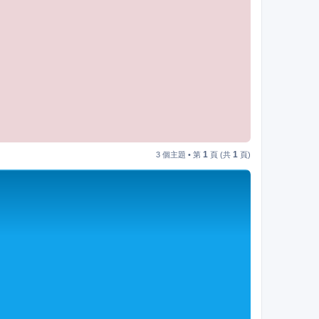
1
1
3 個主題 • 第
頁 (共
頁)