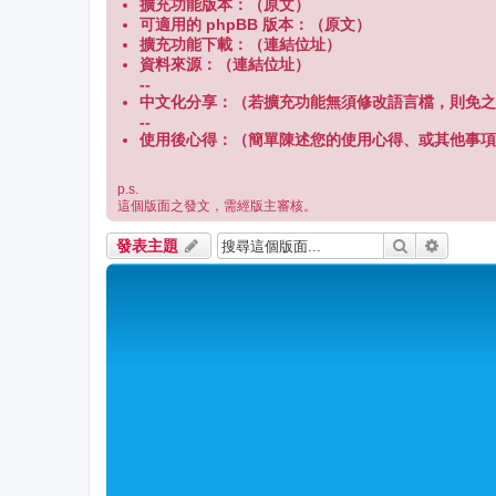
擴充功能版本：（原文）
可適用的 phpBB 版本：（原文）
擴充功能下載：（連結位址）
資料來源：（連結位址）
--
中文化分享：（若擴充功能無須修改語言檔，則免之
--
使用後心得：（簡單陳述您的使用心得、或其他事項
p.s.
這個版面之發文，需經版主審核。
搜尋
進階搜
發表主題