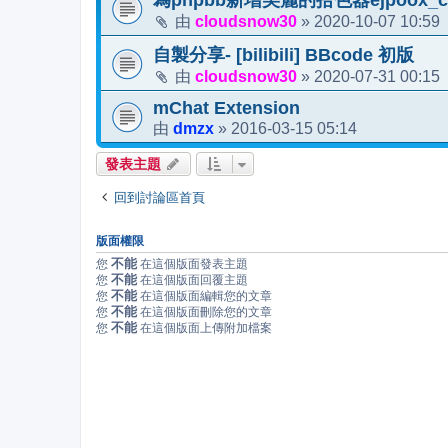
為phpbb新增美麗的拾色器ejpoox_col
cloudsnow30
2020-10-07 10:59
由
»
自製分享- [bilibili] BBcode 初版
cloudsnow30
2020-07-31 00:15
由
»
mChat Extension
dmzx
2016-03-15 05:14
由
»
發表主題
回到討論區首頁
版面權限
不能
您
在這個版面發表主題
不能
您
在這個版面回覆主題
不能
您
在這個版面編輯您的文章
不能
您
在這個版面刪除您的文章
不能
您
在這個版面上傳附加檔案