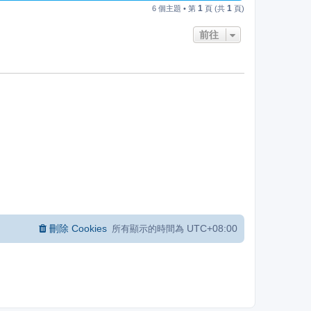
1
1
6 個主題 • 第
頁 (共
頁)
前往
刪除 Cookies
UTC+08:00
所有顯示的時間為