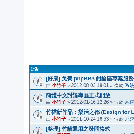
公告
[好康] 免費 phpBB3 討論區專案服務
小竹子
2012-08-03 18:01
系
由
»
» 位於
簡體中文討論專區正式開放
小竹子
2012-01-16 12:26
系
由
»
» 位於
竹貓新作品：樂活之都 (Design for Li
小竹子
2011-10-24 16:53
系
由
»
» 位於
[整理] 竹貓通用之發問格式