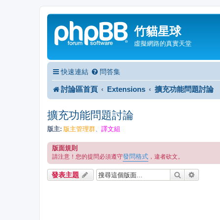
竹貓星球
虛擬網路的真實天堂
快速連結
問答集
討論區首頁
Extensions
擴充功能問題討論
擴充功能問題討論
版主:
版主管理群
譯文組
、
版面規則
發問格式
請注意！您的提問必須遵守
，違者砍文。
搜尋
進階搜
發表主題