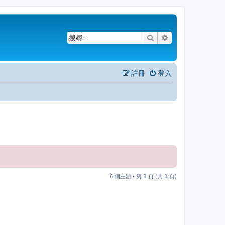
搜尋
進階搜尋
註冊
登入
1
1
6 個主題 • 第
頁 (共
頁)