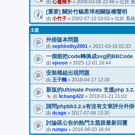
心靈捕手
2008-03-08 22:46
由
»
» 位於
[重要] 關於竹貓星球相關版權聲明
小竹子
2002-07-10 10:03
系
由
»
» 位於
主題
外掛版本問題
sephirothy2001
2021-03-16 01:33
由
»
一個能把code轉換成svg的BBCode
ejsoon
2025-12-01 16:44
由
»
安裝模組出現問題
王子麵
2018-04-17 12:30
由
»
新版的Ultimate Points 支援php 3.2
lichang422
2018-01-21 21:02
由
»
請問phpbb3.2.x有沒有文章評分外掛
dcage
2017-07-06 13:30
由
»
討論區公告的熱門主題跟最新回覆
rumpu
2016-06-03 16:44
由
»