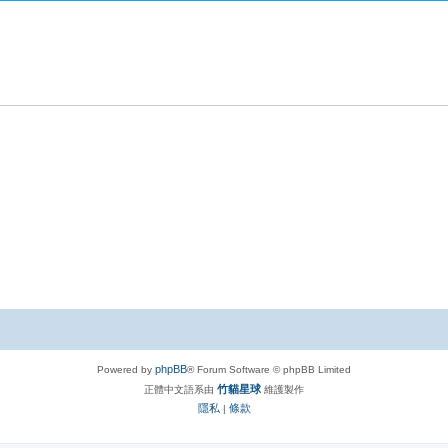
phpBB
Powered by
® Forum Software © phpBB Limited
竹貓星球
正體中文語系由
維護製作
隱私
條款
|