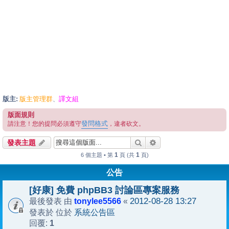
版主:
版主管理群
譯文組
、
版面規則
發問格式
請注意！您的提問必須遵守
，違者砍文。
搜尋
進階搜尋
發表主題
1
1
6 個主題 • 第
頁 (共
頁)
公告
[好康] 免費 phpBB3 討論區專案服務
tonylee5566
2012-08-28 13:27
最後發表 由
«
系統公告區
發表於 位於
1
回覆: