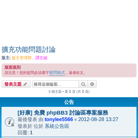
擴充功能問題討論
版主:
版主管理群
譯文組
、
版面規則
發問格式
請注意！您的提問必須遵守
，違者砍文。
搜尋
進階搜尋
發表主題
1
1
6 個主題 • 第
頁 (共
頁)
公告
[好康] 免費 phpBB3 討論區專案服務
tonylee5566
2012-08-28 13:27
最後發表 由
«
系統公告區
發表於 位於
1
回覆: