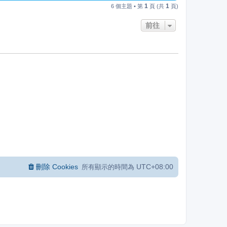
1
1
6 個主題 • 第
頁 (共
頁)
前往
刪除 Cookies
UTC+08:00
所有顯示的時間為