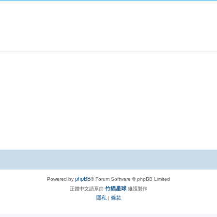
phpBB
Powered by
® Forum Software © phpBB Limited
竹貓星球
正體中文語系由
維護製作
隱私
條款
|