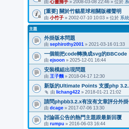
心靈捕手
2008-03-08 22:46
由
»
» 位於
[重要] 關於竹貓星球相關版權聲明
小竹子
2002-07-10 10:03
系
由
»
» 位於
主題
外掛版本問題
sephirothy2001
2021-03-16 01:33
由
»
一個能把code轉換成svg的BBCode
ejsoon
2025-12-01 16:44
由
»
安裝模組出現問題
王子麵
2018-04-17 12:30
由
»
新版的Ultimate Points 支援php 3.2
lichang422
2018-01-21 21:02
由
»
請問phpbb3.2.x有沒有文章評分外掛
dcage
2017-07-06 13:30
由
»
討論區公告的熱門主題跟最新回覆
rumpu
2016-06-03 16:44
由
»