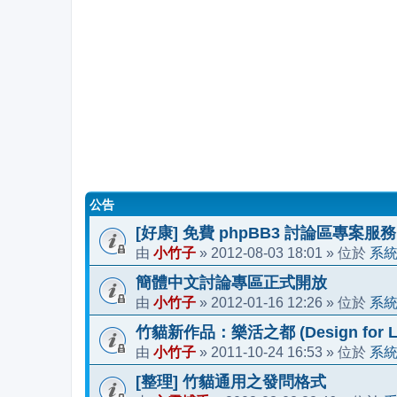
公告
[好康] 免費 phpBB3 討論區專案服務
小竹子
2012-08-03 18:01
系
由
»
» 位於
簡體中文討論專區正式開放
小竹子
2012-01-16 12:26
系
由
»
» 位於
竹貓新作品：樂活之都 (Design for Li
小竹子
2011-10-24 16:53
系
由
»
» 位於
[整理] 竹貓通用之發問格式