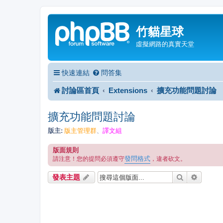
竹貓星球
虛擬網路的真實天堂
快速連結
問答集
討論區首頁
Extensions
擴充功能問題討論
擴充功能問題討論
版主:
版主管理群
譯文組
、
版面規則
發問格式
請注意！您的提問必須遵守
，違者砍文。
搜尋
進階搜
發表主題