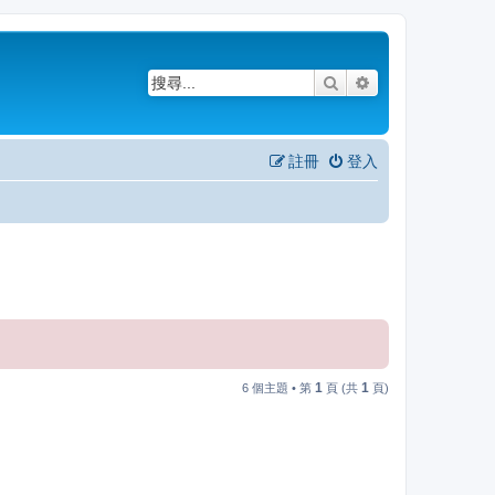
搜尋
進階搜尋
註冊
登入
1
1
6 個主題 • 第
頁 (共
頁)