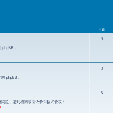
主題
0
hpBB 。
3
phpBB 。
6
掛問題，請到相關版面依發問格式發表！
)