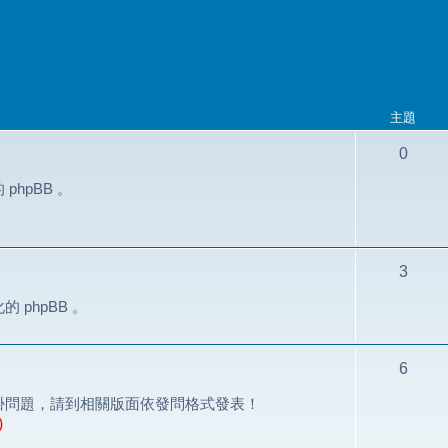
主題
0
hpBB 。
3
phpBB 。
6
掛問題，請到相關版面依發問格式發表！
)