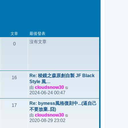
文章
最後發表
沒有文章
0
Re: 稜鏡之森原創自製 JF Black
16
Style 風…
由
cloudsnow30
檢
2024-06-24 00:47
視
最
Re: bymess風格復刻中...(逼自己
17
後
不要放棄..囧)
發
由
cloudsnow30
檢
表
2020-08-29 23:02
視
最