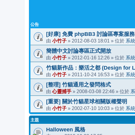
公告
[好康] 免費 phpBB3 討論區專案服務
小竹子
2012-08-03 18:01
系
由
»
» 位於
簡體中文討論專區正式開放
小竹子
2012-01-16 12:26
系
由
»
» 位於
竹貓新作品：樂活之都 (Design for Li
小竹子
2011-10-24 16:53
系
由
»
» 位於
[整理] 竹貓通用之發問格式
心靈捕手
2008-03-08 22:46
由
»
» 位於
[重要] 關於竹貓星球相關版權聲明
小竹子
2002-07-10 10:03
系
由
»
» 位於
主題
Halloween 風格