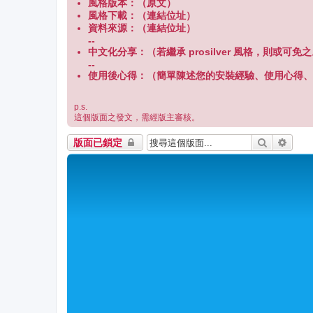
風格版本：（原文）
風格下載：（連結位址）
資料來源：（連結位址）
--
中文化分享：（若繼承 prosilver 風格，則或可免
--
使用後心得：（簡單陳述您的安裝經驗、使用心得、
p.s.
這個版面之發文，需經版主審核。
搜尋
進階
版面已鎖定