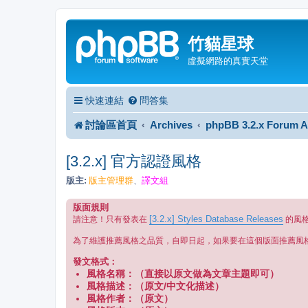
竹貓星球
虛擬網路的真實天堂
快速連結
問答集
討論區首頁
Archives
phpBB 3.2.x Forum A
[3.2.x] 官方認證風格
版主:
版主管理群
譯文組
、
版面規則
[3.2.x] Styles Database Releases
請注意！只有發表在
的風
為了維護推薦風格之品質，自即日起，如果要在這個版面推薦風
發文格式：
風格名稱：（直接以原文做為文章主題即可）
風格描述：（原文/中文化描述）
風格作者：（原文）