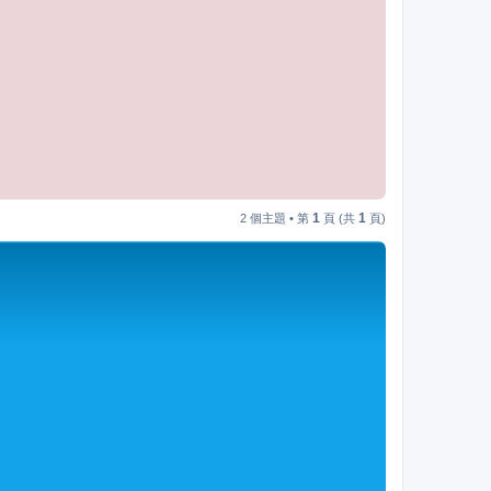
1
1
2 個主題 • 第
頁 (共
頁)