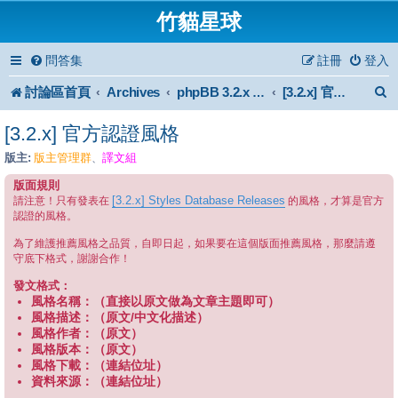
竹貓星球
問答集
註冊
登入
討論區首頁
Archives
phpBB 3.2.x Forum Archive
[3.2.x] 官方認證風格
[3.2.x] 官方認證風格
版主:
版主管理群
譯文組
、
版面規則
[3.2.x] Styles Database Releases
請注意！只有發表在
的風格，才算是官方
認證的風格。
為了維護推薦風格之品質，自即日起，如果要在這個版面推薦風格，那麼請遵
守底下格式，謝謝合作！
發文格式：
風格名稱：（直接以原文做為文章主題即可）
風格描述：（原文/中文化描述）
風格作者：（原文）
風格版本：（原文）
風格下載：（連結位址）
資料來源：（連結位址）
--