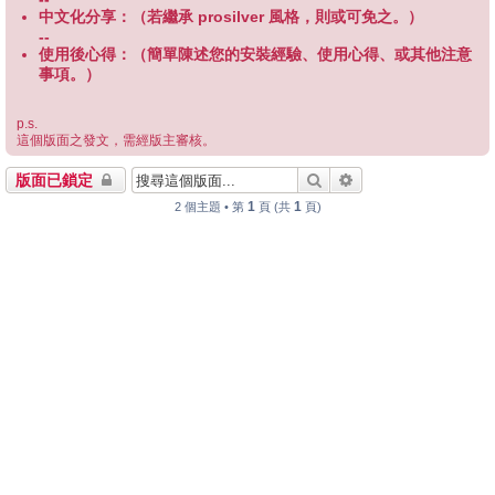
中文化分享：（若繼承 prosilver 風格，則或可免之。）
--
使用後心得：（簡單陳述您的安裝經驗、使用心得、或其他注意
事項。）
p.s.
這個版面之發文，需經版主審核。
搜尋
進階搜尋
版面已鎖定
1
1
2 個主題 • 第
頁 (共
頁)