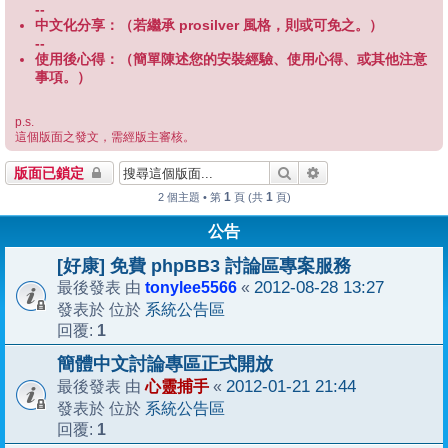
--
中文化分享：（若繼承 prosilver 風格，則或可免之。）
--
使用後心得：（簡單陳述您的安裝經驗、使用心得、或其他注意
事項。）
p.s.
這個版面之發文，需經版主審核。
搜尋
進階搜尋
版面已鎖定
1
1
2 個主題 • 第
頁 (共
頁)
公告
[好康] 免費 phpBB3 討論區專案服務
tonylee5566
2012-08-28 13:27
最後發表 由
«
系統公告區
發表於 位於
1
回覆:
簡體中文討論專區正式開放
心靈捕手
2012-01-21 21:44
最後發表 由
«
系統公告區
發表於 位於
1
回覆: