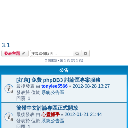
3.1
搜尋
進階搜尋
發表主題
1
1
2 個主題 • 第
頁 (共
頁)
公告
[好康] 免費 phpBB3 討論區專案服務
tonylee5566
2012-08-28 13:27
最後發表 由
«
系統公告區
發表於 位於
1
回覆:
簡體中文討論專區正式開放
心靈捕手
2012-01-21 21:44
最後發表 由
«
系統公告區
發表於 位於
1
回覆: