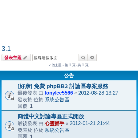
3.1
搜尋
進階搜尋
發表主題
1
1
2 個主題 • 第
頁 (共
頁)
公告
[好康] 免費 phpBB3 討論區專案服務
tonylee5566
2012-08-28 13:27
最後發表 由
«
系統公告區
發表於 位於
1
回覆:
簡體中文討論專區正式開放
心靈捕手
2012-01-21 21:44
最後發表 由
«
系統公告區
發表於 位於
1
回覆: