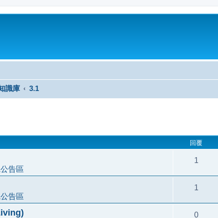
與知識庫
3.1
尋
回覆
1
統公告區
1
統公告區
ving)
0