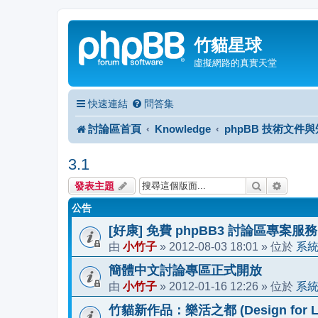
竹貓星球
虛擬網路的真實天堂
快速連結
問答集
討論區首頁
Knowledge
phpBB 技術文件
3.1
搜尋
進階搜
發表主題
公告
[好康] 免費 phpBB3 討論區專案服務
小竹子
2012-08-03 18:01
系
由
»
» 位於
簡體中文討論專區正式開放
小竹子
2012-01-16 12:26
系
由
»
» 位於
竹貓新作品：樂活之都 (Design for Li