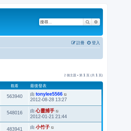
搜尋
進階搜尋
註冊
登入
1
1
2 個主題 • 第
頁 (共
頁)
觀看
最後發表
由
tonylee5566
563940
2012-08-28 13:27
由
心靈捕手
548016
2012-01-21 21:44
由
小竹子
483941