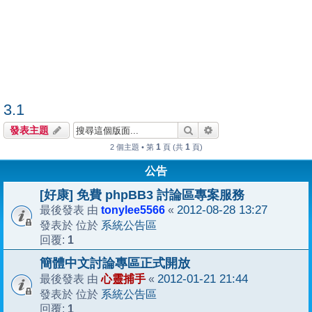
3.1
搜尋
進階搜尋
發表主題
1
1
2 個主題 • 第
頁 (共
頁)
公告
[好康] 免費 phpBB3 討論區專案服務
tonylee5566
2012-08-28 13:27
最後發表 由
«
系統公告區
發表於 位於
1
回覆:
簡體中文討論專區正式開放
心靈捕手
2012-01-21 21:44
最後發表 由
«
系統公告區
發表於 位於
1
回覆: