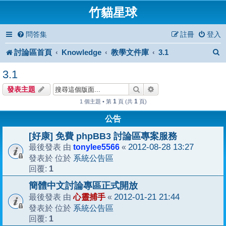
竹貓星球
問答集
註冊
登入
討論區首頁
Knowledge
教學文件庫
3.1
3.1
搜尋
進階搜尋
發表主題
1
1
1 個主題 • 第
頁 (共
頁)
公告
[好康] 免費 phpBB3 討論區專案服務
tonylee5566
2012-08-28 13:27
最後發表 由
«
系統公告區
發表於 位於
1
回覆:
簡體中文討論專區正式開放
心靈捕手
2012-01-21 21:44
最後發表 由
«
系統公告區
發表於 位於
1
回覆: