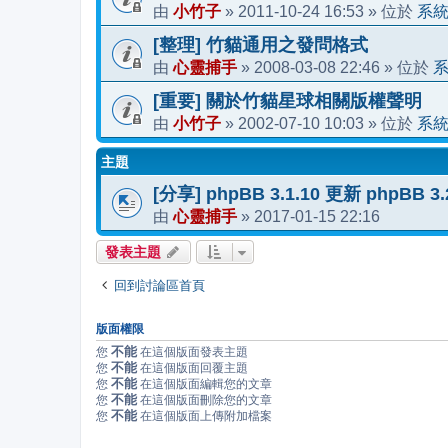
小竹子
2011-10-24 16:53
系
由
»
» 位於
[整理] 竹貓通用之發問格式
心靈捕手
2008-03-08 22:46
由
»
» 位於
[重要] 關於竹貓星球相關版權聲明
小竹子
2002-07-10 10:03
系
由
»
» 位於
主題
[分享] phpBB 3.1.10 更新 phpBB 
心靈捕手
2017-01-15 22:16
由
»
發表主題
回到討論區首頁
版面權限
不能
您
在這個版面發表主題
不能
您
在這個版面回覆主題
不能
您
在這個版面編輯您的文章
不能
您
在這個版面刪除您的文章
不能
您
在這個版面上傳附加檔案