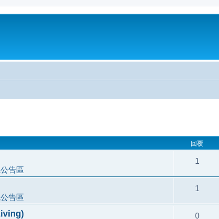
尋
回覆
1
統公告區
1
統公告區
ving)
0