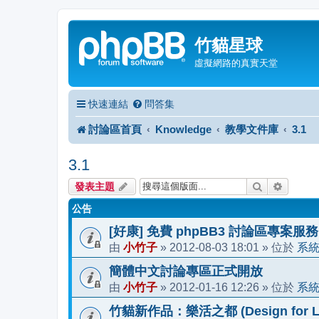
竹貓星球
虛擬網路的真實天堂
快速連結
問答集
討論區首頁
Knowledge
教學文件庫
3.1
3.1
搜尋
進階搜
發表主題
公告
[好康] 免費 phpBB3 討論區專案服務
小竹子
2012-08-03 18:01
系
由
»
» 位於
簡體中文討論專區正式開放
小竹子
2012-01-16 12:26
系
由
»
» 位於
竹貓新作品：樂活之都 (Design for Li