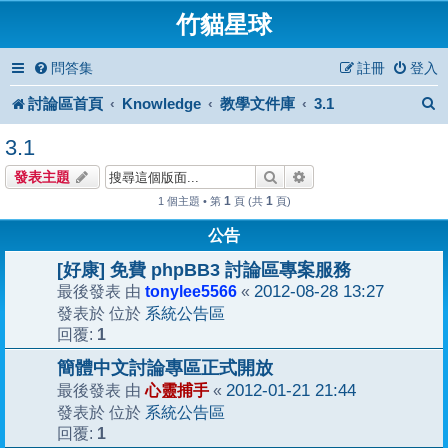
竹貓星球
問答集
註冊
登入
討論區首頁
Knowledge
教學文件庫
3.1
3.1
搜尋
進階搜尋
發表主題
1
1
1 個主題 • 第
頁 (共
頁)
公告
[好康] 免費 phpBB3 討論區專案服務
tonylee5566
2012-08-28 13:27
最後發表 由
«
系統公告區
發表於 位於
1
回覆:
簡體中文討論專區正式開放
心靈捕手
2012-01-21 21:44
最後發表 由
«
系統公告區
發表於 位於
1
回覆: