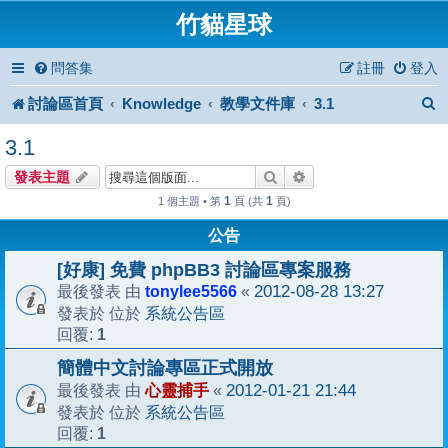
竹貓星球
問答集
註冊
登入
討論區首頁
Knowledge
教學文件庫
3.1
3.1
搜尋
進階搜尋
發表主題
1
1
1 個主題 • 第
頁 (共
頁)
公告
[好康] 免費 phpBB3 討論區專案服務
tonylee5566
2012-08-28 13:27
最後發表 由
«
系統公告區
發表於 位於
1
回覆:
簡體中文討論專區正式開放
心靈捕手
2012-01-21 21:44
最後發表 由
«
系統公告區
發表於 位於
1
回覆: