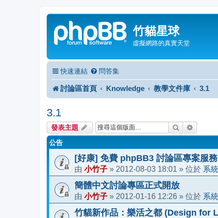
竹貓星球
虛擬網路的真實天堂
快速連結
問答集
討論區首頁
Knowledge
教學文件庫
3.1
3.1
搜尋
進階搜
發表主題
公告
[好康] 免費 phpBB3 討論區專案服務
小竹子
2012-08-03 18:01
系
由
»
» 位於
簡體中文討論專區正式開放
小竹子
2012-01-16 12:26
系
由
»
» 位於
竹貓新作品：樂活之都 (Design for Li