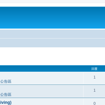
尋
回覆
1
統公告區
1
統公告區
ving)
0