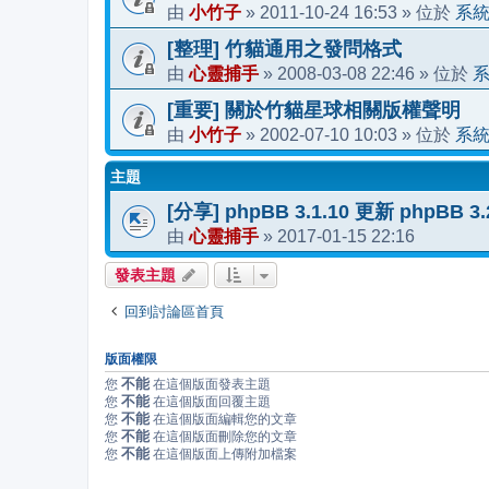
小竹子
2011-10-24 16:53
系
由
»
» 位於
[整理] 竹貓通用之發問格式
心靈捕手
2008-03-08 22:46
由
»
» 位於
[重要] 關於竹貓星球相關版權聲明
小竹子
2002-07-10 10:03
系
由
»
» 位於
主題
[分享] phpBB 3.1.10 更新 phpBB 
心靈捕手
2017-01-15 22:16
由
»
發表主題
回到討論區首頁
版面權限
不能
您
在這個版面發表主題
不能
您
在這個版面回覆主題
不能
您
在這個版面編輯您的文章
不能
您
在這個版面刪除您的文章
不能
您
在這個版面上傳附加檔案