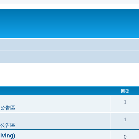
尋
回覆
1
統公告區
1
統公告區
ving)
0