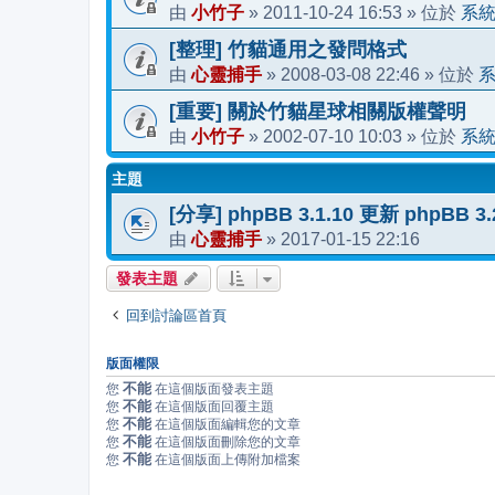
小竹子
2011-10-24 16:53
系
由
»
» 位於
[整理] 竹貓通用之發問格式
心靈捕手
2008-03-08 22:46
由
»
» 位於
[重要] 關於竹貓星球相關版權聲明
小竹子
2002-07-10 10:03
系
由
»
» 位於
主題
[分享] phpBB 3.1.10 更新 phpBB 
心靈捕手
2017-01-15 22:16
由
»
發表主題
回到討論區首頁
版面權限
不能
您
在這個版面發表主題
不能
您
在這個版面回覆主題
不能
您
在這個版面編輯您的文章
不能
您
在這個版面刪除您的文章
不能
您
在這個版面上傳附加檔案