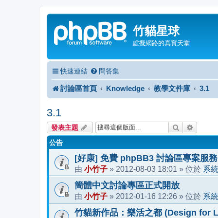
竹貓星球
虛擬網路的真實天堂
快速連結
問答集
討論區首頁
Knowledge
教學文件庫
3.1
3.1
搜尋
進階搜
發表主題
公告
[好康] 免費 phpBB3 討論區專案服務
小竹子
2012-08-03 18:01
系
由
»
» 位於
簡體中文討論專區正式開放
小竹子
2012-01-16 12:26
系
由
»
» 位於
竹貓新作品：樂活之都 (Design for Li