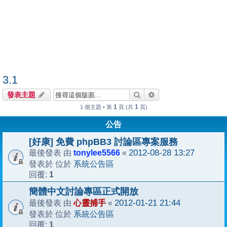
3.1
搜尋
進階搜尋
發表主題
1
1
1 個主題 • 第
頁 (共
頁)
公告
[好康] 免費 phpBB3 討論區專案服務
tonylee5566
2012-08-28 13:27
最後發表 由
«
系統公告區
發表於 位於
1
回覆:
簡體中文討論專區正式開放
心靈捕手
2012-01-21 21:44
最後發表 由
«
系統公告區
發表於 位於
1
回覆: