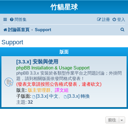
竹貓星球
問答集
註冊
登入
討論區首頁
Support
Support
版面
[3.3.x] 安裝與使用
phpBB Installation & Usage Support
phpBB 3.3.x 安裝於各類型作業平台之問題討論；外掛問
題，請到相關版面依發問格式發表！
(發表文章請按照公告格式發表，違者砍文)
版主:
版主管理群
、
譯文組
子版面:
[3.3.x] 中文
、
[3.3.x] 轉換
32
主題:
前往