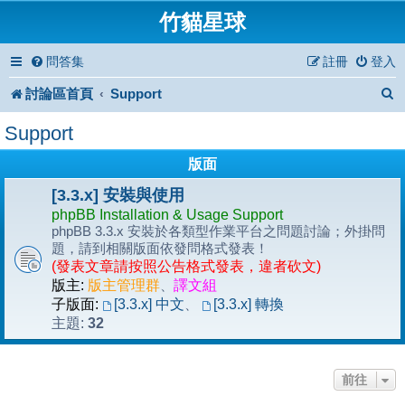
竹貓星球
問答集
註冊
登入
討論區首頁
Support
Support
版面
[3.3.x] 安裝與使用
phpBB Installation & Usage Support
phpBB 3.3.x 安裝於各類型作業平台之問題討論；外掛問
題，請到相關版面依發問格式發表！
(發表文章請按照公告格式發表，違者砍文)
版主:
版主管理群
、
譯文組
子版面:
[3.3.x] 中文
、
[3.3.x] 轉換
32
主題:
前往