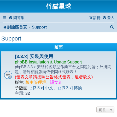
竹貓星球
問答集
註冊
登入
討論區首頁
Support
Support
版面
[3.3.x] 安裝與使用
phpBB Installation & Usage Support
phpBB 3.3.x 安裝於各類型作業平台之問題討論；外掛問
題，請到相關版面依發問格式發表！
(發表文章請按照公告格式發表，違者砍文)
版主:
版主管理群
、
譯文組
子版面:
[3.3.x] 中文
、
[3.3.x] 轉換
32
主題:
前往