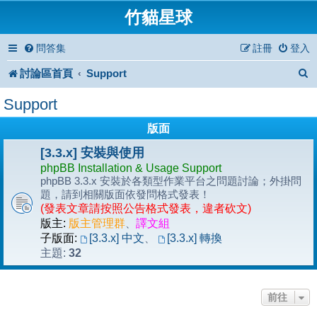
竹貓星球
問答集
註冊
登入
討論區首頁
Support
Support
版面
[3.3.x] 安裝與使用
phpBB Installation & Usage Support
phpBB 3.3.x 安裝於各類型作業平台之問題討論；外掛問
題，請到相關版面依發問格式發表！
(發表文章請按照公告格式發表，違者砍文)
版主:
版主管理群
、
譯文組
子版面:
[3.3.x] 中文
、
[3.3.x] 轉換
32
主題:
前往