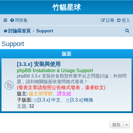
竹貓星球
問答集
註冊
登入
討論區首頁
Support
Support
版面
[3.3.x] 安裝與使用
phpBB Installation & Usage Support
phpBB 3.3.x 安裝於各類型作業平台之問題討論；外掛問
題，請到相關版面依發問格式發表！
(發表文章請按照公告格式發表，違者砍文)
版主:
版主管理群
、
譯文組
子版面:
[3.3.x] 中文
、
[3.3.x] 轉換
32
主題:
前往