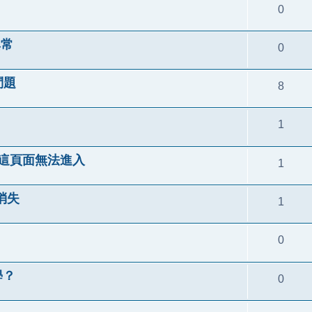
0
異常
0
問題
8
1
P這頁面無法進入
1
消失
1
0
學？
0