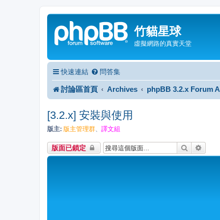
竹貓星球
虛擬網路的真實天堂
快速連結
問答集
討論區首頁
Archives
phpBB 3.2.x Forum A
[3.2.x] 安裝與使用
版主:
版主管理群
譯文組
、
搜尋
進階
版面已鎖定