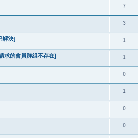
7
3
已解決]
1
 [請求的會員群組不存在]
1
0
1
0
0