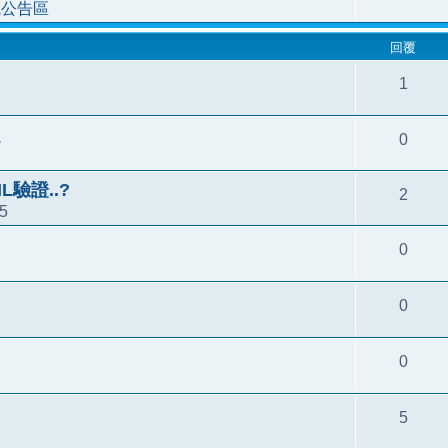
統公告區
回覆
1
題
0
L驗證..?
2
45
0
0
0
5