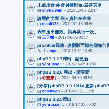
未啟用會員-會員控制台-選擇表單
chyuanyiin
2019-10-07 22:47
由
»
論壇的文章 個人資料左右邊
stes5125
2019-07-18 09:56
由
»
表單送出無效。請再執行一次。
王子麵
2019-06-06 00:54
由
»
prosilver風格: 改變版面顔色應如何
amyc
2018-10-19 23:48
由
»
phpBB 3.2.7釋出 - 請更新
yehrussell
2019-05-05 18:59
由
»
phpBB 3.2.6 釋出 - 請更新
心靈捕手
2019-04-30 09:51
由
»
[分享] phpBB 3.0.12/14 更新 phpB
chienwen
2019-03-31 11:36
由
»
phpBB 3.2.5釋出
yehrussell
2018-12-23 09:02
由
»