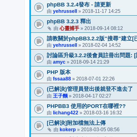
phpBB 3.2.4發布 - 請更新
yehrussell
2018-11-17 14:25
由
»
phpBB 3.2.3 釋出
心靈捕手
2018-09-14 08:12
由
»
請教關於phpBB3.2.2版"搜尋"建立[
yehrussell
2018-02-04 14:52
由
»
討論區升級3.2.2後會員註冊出問題:
amyc
2018-09-14 21:29
由
»
PHP 版本
fssaa88
2018-07-01 22:26
由
»
(已解決)管理員登出後就登不進去了
王子麵
2018-04-17 02:27
由
»
PHPBB3 使用的PORT在哪裡??
lichang422
2018-03-16 16:32
由
»
[已解決]附加檔無法上傳
kokerp
2018-03-05 08:56
由
»