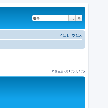
搜尋
進階搜尋
註冊
登入
1
1
35 個主題 • 第
頁 (共
頁)