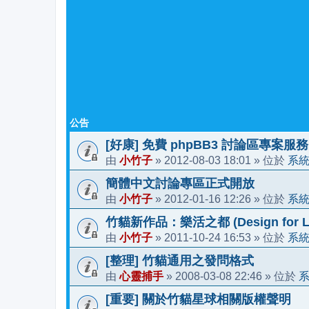
公告
[好康] 免費 phpBB3 討論區專案服務
小竹子
2012-08-03 18:01
系
由
»
» 位於
簡體中文討論專區正式開放
小竹子
2012-01-16 12:26
系
由
»
» 位於
竹貓新作品：樂活之都 (Design for Li
小竹子
2011-10-24 16:53
系
由
»
» 位於
[整理] 竹貓通用之發問格式
心靈捕手
2008-03-08 22:46
由
»
» 位於
[重要] 關於竹貓星球相關版權聲明