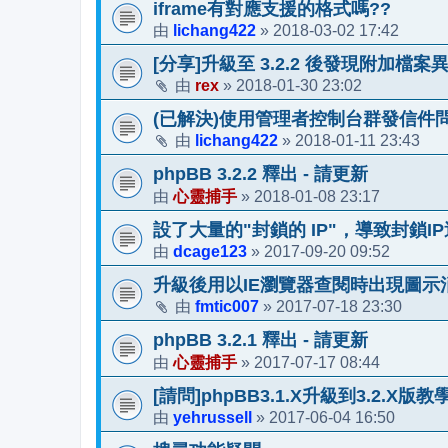
iframe有對應支援的格式嗎??
lichang422
2018-03-02 17:42
由
»
[分享]升級至 3.2.2 後發現附加檔案
rex
2018-01-30 23:02
由
»
(已解決)使用管理者控制台群發信件
lichang422
2018-01-11 23:43
由
»
phpBB 3.2.2 釋出 - 請更新
心靈捕手
2018-01-08 23:17
由
»
設了大量的"封鎖的 IP"，導致封鎖I
dcage123
2017-09-20 09:52
由
»
升級後用以IE瀏覽器查閱時出現圖示
fmtic007
2017-07-18 23:30
由
»
phpBB 3.2.1 釋出 - 請更新
心靈捕手
2017-07-17 08:44
由
»
[請問]phpBB3.1.X升級到3.2.X版教
yehrussell
2017-06-04 16:50
由
»