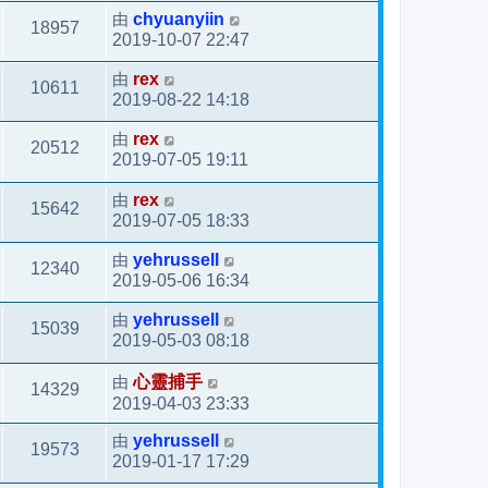
由
chyuanyiin
18957
2019-10-07 22:47
由
rex
10611
2019-08-22 14:18
由
rex
20512
2019-07-05 19:11
由
rex
15642
2019-07-05 18:33
由
yehrussell
12340
2019-05-06 16:34
由
yehrussell
15039
2019-05-03 08:18
由
心靈捕手
14329
2019-04-03 23:33
由
yehrussell
19573
2019-01-17 17:29