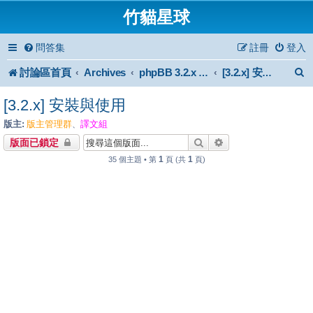
竹貓星球
問答集
註冊
登入
討論區首頁
Archives
phpBB 3.2.x Forum Archive
[3.2.x] 安裝與使用
[3.2.x] 安裝與使用
版主:
版主管理群
譯文組
、
搜尋
進階搜尋
版面已鎖定
1
1
35 個主題 • 第
頁 (共
頁)