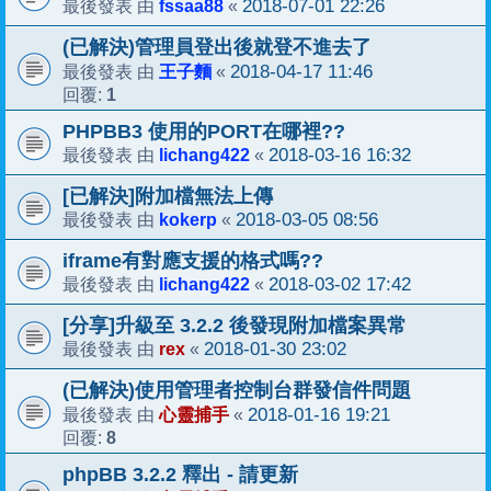
fssaa88
2018-07-01 22:26
最後發表 由
«
(已解決)管理員登出後就登不進去了
王子麵
2018-04-17 11:46
最後發表 由
«
1
回覆:
PHPBB3 使用的PORT在哪裡??
lichang422
2018-03-16 16:32
最後發表 由
«
[已解決]附加檔無法上傳
kokerp
2018-03-05 08:56
最後發表 由
«
iframe有對應支援的格式嗎??
lichang422
2018-03-02 17:42
最後發表 由
«
[分享]升級至 3.2.2 後發現附加檔案異常
rex
2018-01-30 23:02
最後發表 由
«
(已解決)使用管理者控制台群發信件問題
心靈捕手
2018-01-16 19:21
最後發表 由
«
8
回覆:
phpBB 3.2.2 釋出 - 請更新