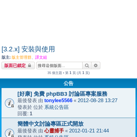
[3.2.x] 安裝與使用
版主:
版主管理群
譯文組
、
搜尋
進階搜尋
版面已鎖定
1
1
35 個主題 • 第
頁 (共
頁)
公告
[好康] 免費 phpBB3 討論區專案服務
tonylee5566
2012-08-28 13:27
最後發表 由
«
系統公告區
發表於 位於
1
回覆:
簡體中文討論專區正式開放
心靈捕手
2012-01-21 21:44
最後發表 由
«