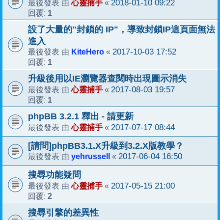
心靈捕手
2018-01-10 09:22
最後發表 由
«
1
回覆:
設了大量的"封鎖的 IP"，導致封鎖IP這頁面無法
進入
KiteHero
2017-10-03 17:52
最後發表 由
«
1
回覆:
升級後用以IE瀏覽器查閱時出現圖示消失
心靈捕手
2017-08-03 19:57
最後發表 由
«
1
回覆:
phpBB 3.2.1 釋出 - 請更新
心靈捕手
2017-07-17 08:44
最後發表 由
«
[請問]phpBB3.1.X升級到3.2.X版教學？
yehrussell
2017-06-04 16:50
最後發表 由
«
搜尋功能疑問
心靈捕手
2017-05-15 21:00
最後發表 由
«
2
回覆:
搜尋引擎的差異性