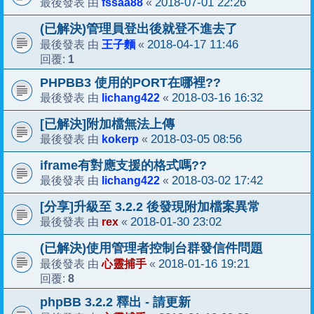
fssaa88
2018-07-01 22:26
最後發表 由
«
(已解決)管理員登出後就登不進去了
王子麵
2018-04-17 11:46
最後發表 由
«
1
回覆:
PHPBB3 使用的PORT在哪裡??
lichang422
2018-03-16 16:32
最後發表 由
«
[已解決]附加檔無法上傳
kokerp
2018-03-05 08:56
最後發表 由
«
iframe有對應支援的格式嗎??
lichang422
2018-03-02 17:42
最後發表 由
«
[分享]升級至 3.2.2 後發現附加檔案異常
rex
2018-01-30 23:02
最後發表 由
«
(已解決)使用管理者控制台群發信件問題
心靈捕手
2018-01-16 19:21
最後發表 由
«
8
回覆:
phpBB 3.2.2 釋出 - 請更新