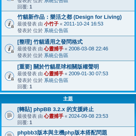
系統公告區
發表於 位於
1
回覆:
竹貓新作品：樂活之都 (Design for Living)
小竹子
2011-10-24 16:53
最後發表 由
«
系統公告區
發表於 位於
[整理] 竹貓通用之發問格式
心靈捕手
2008-03-08 22:46
最後發表 由
«
系統公告區
發表於 位於
[重要] 關於竹貓星球相關版權聲明
心靈捕手
2009-01-30 07:53
最後發表 由
«
系統公告區
發表於 位於
1
回覆:
主題
[轉貼] phpBB 3.2.x 的支援終止
心靈捕手
2024-09-08 23:53
最後發表 由
«
1
回覆:
phpbb3版本與主機php版本搭配問題