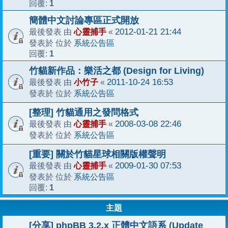
1
回覆:
簡體中文討論專區正式開放
心靈捕手
2012-01-21 21:44
最後發表 由
«
系統公告區
發表於 位於
1
回覆:
竹貓新作品：樂活之都 (Design for Living)
小竹子
2011-10-24 16:53
最後發表 由
«
系統公告區
發表於 位於
[整理] 竹貓通用之發問格式
心靈捕手
2008-03-08 22:46
最後發表 由
«
系統公告區
發表於 位於
[重要] 關於竹貓星球相關版權聲明
心靈捕手
2009-01-30 07:53
最後發表 由
«
系統公告區
發表於 位於
1
回覆:
主題
[分享] phpBB 3.2.x 正體中文語系 (Update