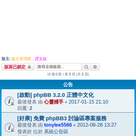
版主:
版主管理群
譯文組
、
搜尋
進階搜尋
版面已鎖定
1
1
18 個主題 • 第
頁 (共
頁)
公告
[啟動] phpBB 3.2.0 正體中文化
心靈捕手
2017-01-15 21:10
最後發表 由
«
2
回覆:
[好康] 免費 phpBB3 討論區專案服務
tonylee5566
2012-08-28 13:27
最後發表 由
«
系統公告區
發表於 位於