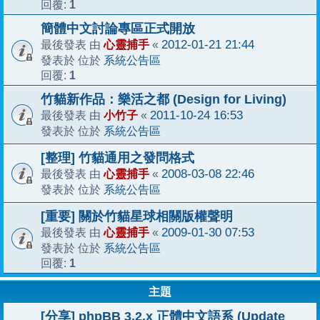
1
回覆:
簡體中文討論專區正式開放
心靈捕手
2012-01-21 21:44
最後發表 由
«
系統公告區
發表於 位於
1
回覆:
竹貓新作品：樂活之都 (Design for Living)
小竹子
2011-10-24 16:53
最後發表 由
«
系統公告區
發表於 位於
[整理] 竹貓通用之發問格式
心靈捕手
2008-03-08 22:46
最後發表 由
«
系統公告區
發表於 位於
[重要] 關於竹貓星球相關版權聲明
心靈捕手
2009-01-30 07:53
最後發表 由
«
系統公告區
發表於 位於
1
回覆:
主題
[分享] phpBB 3.2.x 正體中文語系 (Update