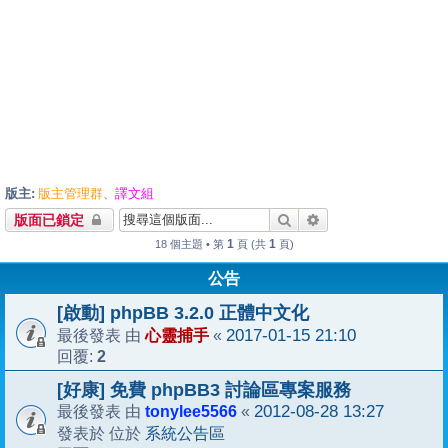
版主:
版主管理群
譯文組
、
搜尋
進階搜尋
版面已鎖定
1
1
18 個主題 • 第
頁 (共
頁)
公告
[啟動] phpBB 3.2.0 正體中文化
心靈捕手
2017-01-15 21:10
最後發表 由
«
2
回覆:
[好康] 免費 phpBB3 討論區專案服務
tonylee5566
2012-08-28 13:27
最後發表 由
«
系統公告區
發表於 位於