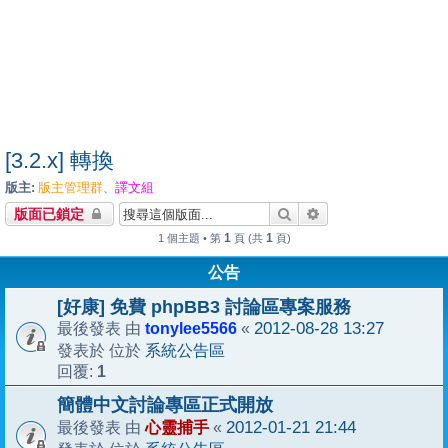
[3.2.x] 轉換
版主:
版主管理群
譯文組
、
搜尋
進階搜尋
版面已鎖定
1
1
1 個主題 • 第
頁 (共
頁)
公告
[好康] 免費 phpBB3 討論區專案服務
tonylee5566
2012-08-28 13:27
最後發表 由
«
系統公告區
發表於 位於
1
回覆:
簡體中文討論專區正式開放
心靈捕手
2012-01-21 21:44
最後發表 由
«