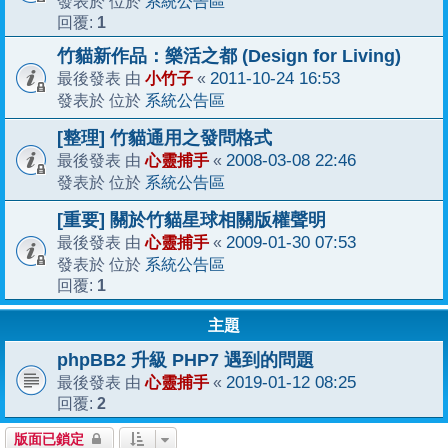
系統公告區
發表於 位於
1
回覆:
竹貓新作品：樂活之都 (Design for Living)
小竹子
2011-10-24 16:53
最後發表 由
«
系統公告區
發表於 位於
[整理] 竹貓通用之發問格式
心靈捕手
2008-03-08 22:46
最後發表 由
«
系統公告區
發表於 位於
[重要] 關於竹貓星球相關版權聲明
心靈捕手
2009-01-30 07:53
最後發表 由
«
系統公告區
發表於 位於
1
回覆:
主題
phpBB2 升級 PHP7 遇到的問題
心靈捕手
2019-01-12 08:25
最後發表 由
«
2
回覆:
版面已鎖定