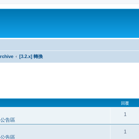
rchive
[3.2.x] 轉換
搜尋
回覆
1
統公告區
1
統公告區