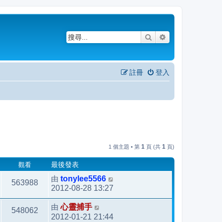
搜尋
進階搜尋
註冊
登入
1
1
1 個主題 • 第
頁 (共
頁)
觀看
最後發表
由
tonylee5566
563988
2012-08-28 13:27
由
心靈捕手
548062
2012-01-21 21:44