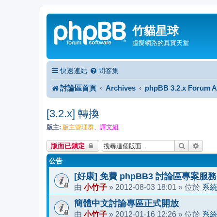
竹貓星球
虛擬網路的真實天堂
快速連結
問答集
討論區首頁
Archives
phpBB 3.2.x Forum A
[3.2.x] 轉換
版主:
版主管理群
譯文組
、
搜尋
進階
版面已鎖定
公告
[好康] 免費 phpBB3 討論區專案服務
小竹子
2012-08-03 18:01
系
由
»
» 位於
簡體中文討論專區正式開放
小竹子
2012-01-16 12:26
系
由
»
» 位於