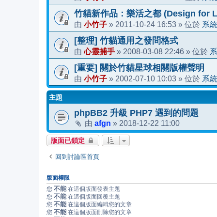
竹貓新作品：樂活之都 (Design for Li
小竹子
2011-10-24 16:53
系
由
»
» 位於
[整理] 竹貓通用之發問格式
心靈捕手
2008-03-08 22:46
由
»
» 位於
[重要] 關於竹貓星球相關版權聲明
小竹子
2002-07-10 10:03
系
由
»
» 位於
主題
phpBB2 升級 PHP7 遇到的問題
afgn
2018-12-22 11:00
由
»
版面已鎖定
回到討論區首頁
版面權限
不能
您
在這個版面發表主題
不能
您
在這個版面回覆主題
不能
您
在這個版面編輯您的文章
不能
您
在這個版面刪除您的文章