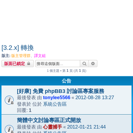
[3.2.x] 轉換
版主:
版主管理群
譯文組
、
搜尋
進階搜尋
版面已鎖定
1
1
1 個主題 • 第
頁 (共
頁)
公告
[好康] 免費 phpBB3 討論區專案服務
tonylee5566
2012-08-28 13:27
最後發表 由
«
系統公告區
發表於 位於
1
回覆:
簡體中文討論專區正式開放
心靈捕手
2012-01-21 21:44
最後發表 由
«