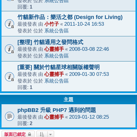
系統公告區
發表於 位於
1
回覆:
竹貓新作品：樂活之都 (Design for Living)
小竹子
2011-10-24 16:53
最後發表 由
«
系統公告區
發表於 位於
[整理] 竹貓通用之發問格式
心靈捕手
2008-03-08 22:46
最後發表 由
«
系統公告區
發表於 位於
[重要] 關於竹貓星球相關版權聲明
心靈捕手
2009-01-30 07:53
最後發表 由
«
系統公告區
發表於 位於
1
回覆:
主題
phpBB2 升級 PHP7 遇到的問題
心靈捕手
2019-01-12 08:25
最後發表 由
«
2
回覆:
版面已鎖定