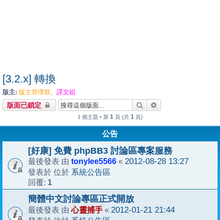
[3.2.x] 轉換
版主:
版主管理群
譯文組
、
搜尋
進階搜尋
版面已鎖定
1
1
1 個主題 • 第
頁 (共
頁)
公告
[好康] 免費 phpBB3 討論區專案服務
tonylee5566
2012-08-28 13:27
最後發表 由
«
系統公告區
發表於 位於
1
回覆:
簡體中文討論專區正式開放
心靈捕手
2012-01-21 21:44
最後發表 由
«