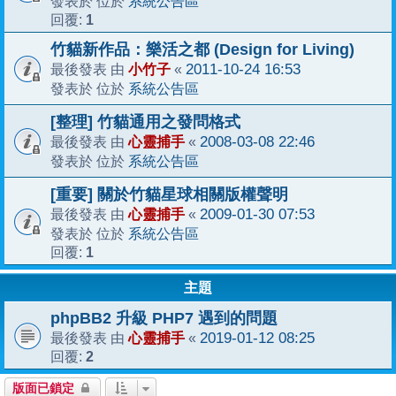
系統公告區
發表於 位於
1
回覆:
竹貓新作品：樂活之都 (Design for Living)
小竹子
2011-10-24 16:53
最後發表 由
«
系統公告區
發表於 位於
[整理] 竹貓通用之發問格式
心靈捕手
2008-03-08 22:46
最後發表 由
«
系統公告區
發表於 位於
[重要] 關於竹貓星球相關版權聲明
心靈捕手
2009-01-30 07:53
最後發表 由
«
系統公告區
發表於 位於
1
回覆:
主題
phpBB2 升級 PHP7 遇到的問題
心靈捕手
2019-01-12 08:25
最後發表 由
«
2
回覆:
版面已鎖定