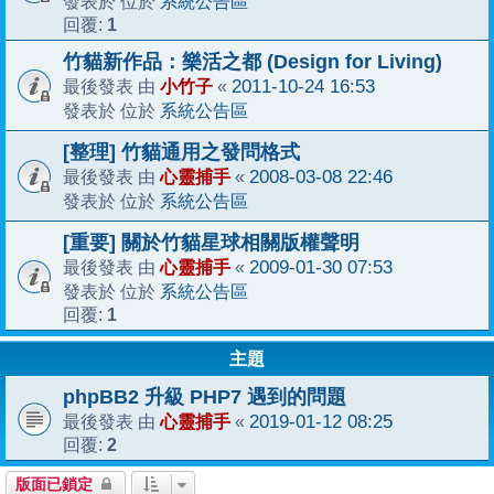
系統公告區
發表於 位於
1
回覆:
竹貓新作品：樂活之都 (Design for Living)
小竹子
2011-10-24 16:53
最後發表 由
«
系統公告區
發表於 位於
[整理] 竹貓通用之發問格式
心靈捕手
2008-03-08 22:46
最後發表 由
«
系統公告區
發表於 位於
[重要] 關於竹貓星球相關版權聲明
心靈捕手
2009-01-30 07:53
最後發表 由
«
系統公告區
發表於 位於
1
回覆:
主題
phpBB2 升級 PHP7 遇到的問題
心靈捕手
2019-01-12 08:25
最後發表 由
«
2
回覆:
版面已鎖定