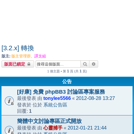
[3.2.x] 轉換
版主:
版主管理群
譯文組
、
搜尋
進階搜尋
版面已鎖定
1
1
1 個主題 • 第
頁 (共
頁)
公告
[好康] 免費 phpBB3 討論區專案服務
tonylee5566
2012-08-28 13:27
最後發表 由
«
系統公告區
發表於 位於
1
回覆:
簡體中文討論專區正式開放
心靈捕手
2012-01-21 21:44
最後發表 由
«