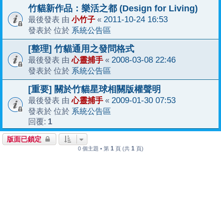
竹貓新作品：樂活之都 (Design for Living)
小竹子
2011-10-24 16:53
最後發表 由
«
系統公告區
發表於 位於
[整理] 竹貓通用之發問格式
心靈捕手
2008-03-08 22:46
最後發表 由
«
系統公告區
發表於 位於
[重要] 關於竹貓星球相關版權聲明
心靈捕手
2009-01-30 07:53
最後發表 由
«
系統公告區
發表於 位於
1
回覆:
版面已鎖定
1
1
0 個主題 • 第
頁 (共
頁)