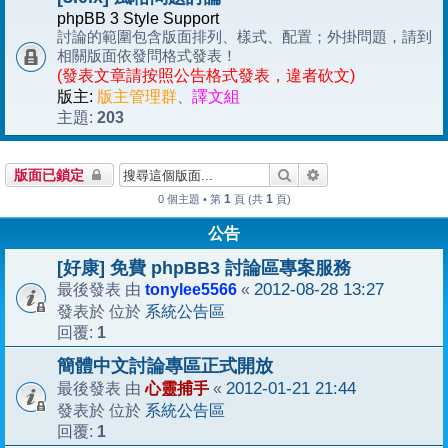
phpBB 3 Style Support
討論的範圍包含版面排列、樣式、配置；外掛問題，請到
相關版面依發問格式發表！
(發表文章請按照公告格式發表，違者砍文)
版主:
版主管理群
、
譯文組
203
主題:
搜尋
進階搜尋
版面已鎖定
1
1
0 個主題 • 第
頁 (共
頁)
公告
[好康] 免費 phpBB3 討論區專案服務
tonylee5566
2012-08-28 13:27
最後發表 由
«
系統公告區
發表於 位於
1
回覆:
簡體中文討論專區正式開放
心靈捕手
2012-01-21 21:44
最後發表 由
«
系統公告區
發表於 位於
1
回覆: