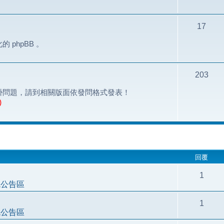
17
phpBB 。
203
掛問題，請到相關版面依發問格式發表！
)
搜尋
回覆
1
統公告區
1
統公告區