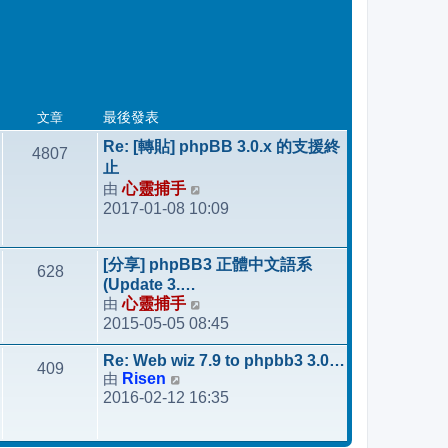
文章
最後發表
Re: [轉貼] phpBB 3.0.x 的支援終
4807
止
由
心靈捕手
檢
2017-01-08 10:09
視
最
後
[分享] phpBB3 正體中文語系
628
發
(Update 3.…
表
由
心靈捕手
檢
2015-05-05 08:45
視
最
Re: Web wiz 7.9 to phpbb3 3.0…
409
後
由
Risen
檢
發
2016-02-12 16:35
視
表
最
後