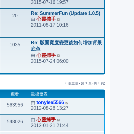
2015-07-16 19:57
視
最
Re: SummerFun (Update 1.0.5)
20
後
由
心靈捕手
檢
發
2011-08-17 10:16
視
表
最
後
Re: 版面寬度變更後如何增加背景
1035
發
底色
表
由
心靈捕手
檢
2015-07-24 06:00
視
最
後
發
1
1
0 個主題 • 第
頁 (共
頁)
表
觀看
最後發表
由
tonylee5566
563956
2012-08-28 13:27
由
心靈捕手
548026
2012-01-21 21:44