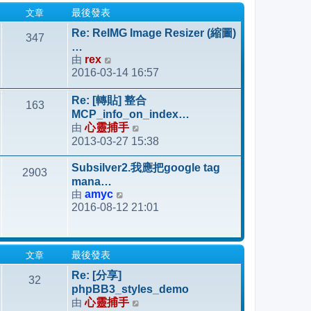
發
文章
最後發表
表
Re: ReIMG Image Resizer (縮圖)
347
…
由
rex
檢
2016-03-14 16:57
視
最
Re: [轉貼] 整合
163
後
MCP_info_on_index…
發
由
心靈捕手
檢
表
2013-03-27 15:38
視
最
Subsilver2.我應把google tag
2903
後
mana…
發
由
amyc
檢
表
2016-08-12 21:01
視
最
後
發
文章
最後發表
表
Re: [分享]
32
phpBB3_styles_demo
由
心靈捕手
檢