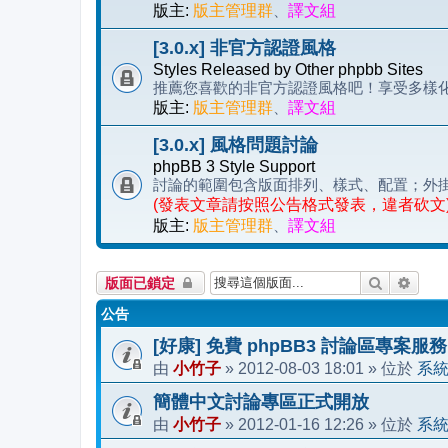
版主:
版主管理群
、
譯文組
[3.0.x] 非官方認證風格
Styles Released by Other phpbb Sites
推薦您喜歡的非官方認證風格吧！享受多樣化的 
版主:
版主管理群
、
譯文組
[3.0.x] 風格問題討論
phpBB 3 Style Support
討論的範圍包含版面排列、樣式、配置；外
(發表文章請按照公告格式發表，違者砍文
版主:
版主管理群
、
譯文組
搜尋
進階
版面已鎖定
公告
[好康] 免費 phpBB3 討論區專案服務
小竹子
2012-08-03 18:01
系
由
»
» 位於
簡體中文討論專區正式開放
小竹子
2012-01-16 12:26
系
由
»
» 位於