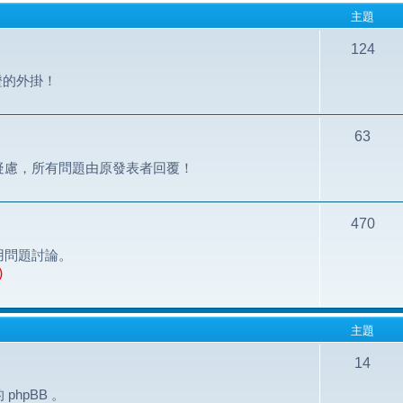
主題
124
認證的外掛！
63
疑慮，所有問題由原發表者回覆！
470
用問題討論。
)
主題
14
hpBB 。