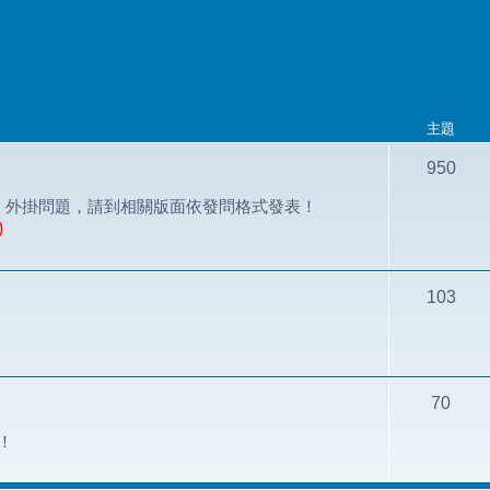
主題
950
討論；外掛問題，請到相關版面依發問格式發表！
)
103
70
論！