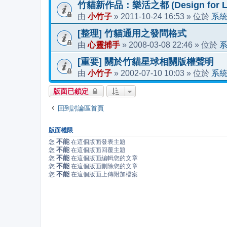
竹貓新作品：樂活之都 (Design for Li
小竹子
2011-10-24 16:53
系
由
»
» 位於
[整理] 竹貓通用之發問格式
心靈捕手
2008-03-08 22:46
由
»
» 位於
[重要] 關於竹貓星球相關版權聲明
小竹子
2002-07-10 10:03
系
由
»
» 位於
版面已鎖定
回到討論區首頁
版面權限
不能
您
在這個版面發表主題
不能
您
在這個版面回覆主題
不能
您
在這個版面編輯您的文章
不能
您
在這個版面刪除您的文章
不能
您
在這個版面上傳附加檔案