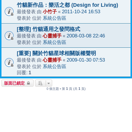
竹貓新作品：樂活之都 (Design for Living)
小竹子
2011-10-24 16:53
最後發表 由
«
系統公告區
發表於 位於
[整理] 竹貓通用之發問格式
心靈捕手
2008-03-08 22:46
最後發表 由
«
系統公告區
發表於 位於
[重要] 關於竹貓星球相關版權聲明
心靈捕手
2009-01-30 07:53
最後發表 由
«
系統公告區
發表於 位於
1
回覆:
版面已鎖定
1
1
0 個主題 • 第
頁 (共
頁)