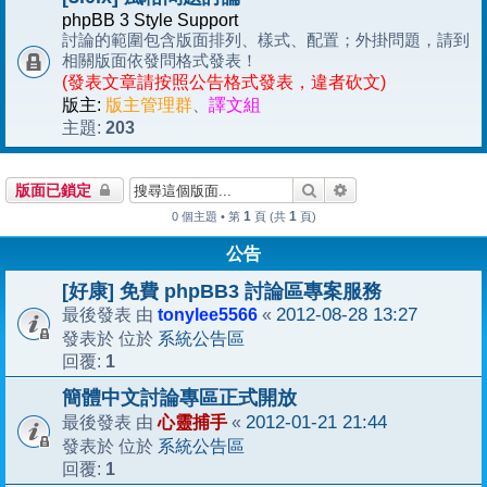
phpBB 3 Style Support
討論的範圍包含版面排列、樣式、配置；外掛問題，請到
相關版面依發問格式發表！
(發表文章請按照公告格式發表，違者砍文)
版主:
版主管理群
、
譯文組
203
主題:
搜尋
進階搜尋
版面已鎖定
1
1
0 個主題 • 第
頁 (共
頁)
公告
[好康] 免費 phpBB3 討論區專案服務
tonylee5566
2012-08-28 13:27
最後發表 由
«
系統公告區
發表於 位於
1
回覆:
簡體中文討論專區正式開放
心靈捕手
2012-01-21 21:44
最後發表 由
«
系統公告區
發表於 位於
1
回覆: