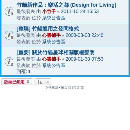
竹貓新作品：樂活之都 (Design for Living)
小竹子
2011-10-24 16:53
最後發表 由
«
系統公告區
發表於 位於
[整理] 竹貓通用之發問格式
心靈捕手
2008-03-08 22:46
最後發表 由
«
系統公告區
發表於 位於
[重要] 關於竹貓星球相關版權聲明
心靈捕手
2009-01-30 07:53
最後發表 由
«
系統公告區
發表於 位於
1
回覆:
版面已鎖定
1
1
0 個主題 • 第
頁 (共
頁)