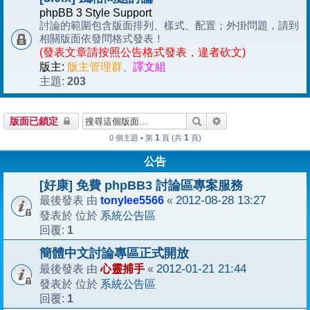
phpBB 3 Style Support
討論的範圍包含版面排列、樣式、配置；外掛問題，請到
相關版面依發問格式發表！
(發表文章請按照公告格式發表，違者砍文)
版主:
版主管理群
、
譯文組
203
主題:
搜尋
進階搜尋
版面已鎖定
1
1
0 個主題 • 第
頁 (共
頁)
公告
[好康] 免費 phpBB3 討論區專案服務
tonylee5566
2012-08-28 13:27
最後發表 由
«
系統公告區
發表於 位於
1
回覆:
簡體中文討論專區正式開放
心靈捕手
2012-01-21 21:44
最後發表 由
«
系統公告區
發表於 位於
1
回覆: