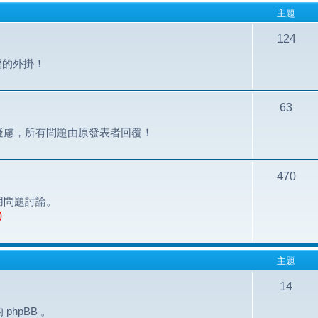
主題
124
認證的外掛！
63
疑慮，所有問題由原發表者回覆！
470
用問題討論。
)
主題
14
hpBB 。