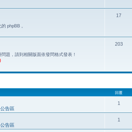
17
phpBB 。
203
掛問題，請到相關版面依發問格式發表！
)
搜尋
回覆
1
統公告區
1
統公告區