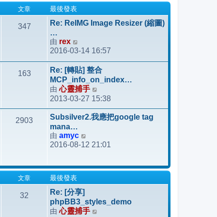
發
文章
最後發表
表
Re: ReIMG Image Resizer (縮圖)
347
…
由
rex
檢
2016-03-14 16:57
視
最
Re: [轉貼] 整合
163
後
MCP_info_on_index…
發
由
心靈捕手
檢
表
2013-03-27 15:38
視
最
Subsilver2.我應把google tag
2903
後
mana…
發
由
amyc
檢
表
2016-08-12 21:01
視
最
後
發
文章
最後發表
表
Re: [分享]
32
phpBB3_styles_demo
由
心靈捕手
檢