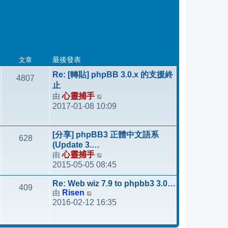
文章
最後發表
Re: [轉貼] phpBB 3.0.x 的支援終
4807
止
由
心靈捕手
檢
2017-01-08 10:09
視
最
後
[分享] phpBB3 正體中文語系
628
發
(Update 3.…
表
由
心靈捕手
檢
2015-05-05 08:45
視
最
Re: Web wiz 7.9 to phpbb3 3.0…
409
後
由
Risen
檢
發
2016-02-12 16:35
視
表
最
後