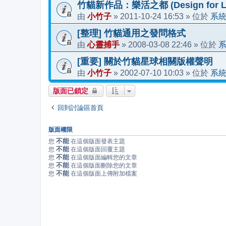
竹貓新作品：樂活之都 (Design for Li
小竹子
2011-10-24 16:53
系
由
»
» 位於
[整理] 竹貓通用之發問格式
心靈捕手
2008-03-08 22:46
由
»
» 位於
[重要] 關於竹貓星球相關版權聲明
小竹子
2002-07-10 10:03
系
由
»
» 位於
版面已鎖定
回到討論區首頁
版面權限
不能
您
在這個版面發表主題
不能
您
在這個版面回覆主題
不能
您
在這個版面編輯您的文章
不能
您
在這個版面刪除您的文章
不能
您
在這個版面上傳附加檔案