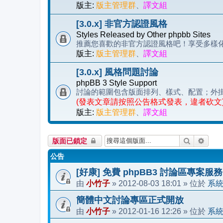
版主:
版主管理群
、
譯文組
[3.0.x] 非官方認證風格
Styles Released by Other phpbb Sites
推薦您喜歡的非官方認證風格吧！享受多樣化的 
版主:
版主管理群
、
譯文組
[3.0.x] 風格問題討論
phpBB 3 Style Support
討論的範圍包含版面排列、樣式、配置；外
(發表文章請按照公告格式發表，違者砍文
版主:
版主管理群
、
譯文組
搜尋
進階
版面已鎖定
公告
[好康] 免費 phpBB3 討論區專案服務
小竹子
2012-08-03 18:01
系
由
»
» 位於
簡體中文討論專區正式開放
小竹子
2012-01-16 12:26
系
由
»
» 位於