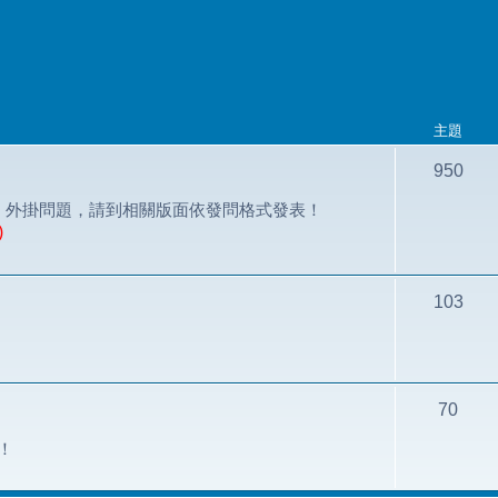
主題
950
討論；外掛問題，請到相關版面依發問格式發表！
)
103
70
論！