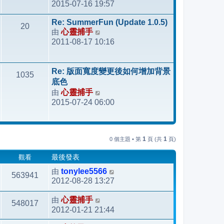
2015-07-16 19:57
視
最
Re: SummerFun (Update 1.0.5)
20
後
由
心靈捕手
檢
發
2011-08-17 10:16
視
表
最
後
Re: 版面寬度變更後如何增加背景
1035
發
底色
表
由
心靈捕手
檢
2015-07-24 06:00
視
最
後
發
1
1
0 個主題 • 第
頁 (共
頁)
表
觀看
最後發表
由
tonylee5566
563941
2012-08-28 13:27
由
心靈捕手
548017
2012-01-21 21:44