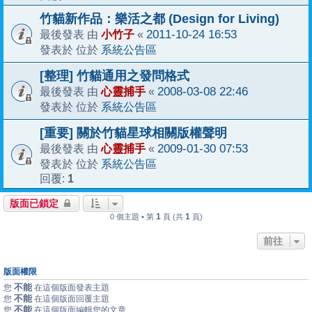
竹貓新作品：樂活之都 (Design for Living)
小竹子
2011-10-24 16:53
最後發表 由
«
系統公告區
發表於 位於
[整理] 竹貓通用之發問格式
心靈捕手
2008-03-08 22:46
最後發表 由
«
系統公告區
發表於 位於
[重要] 關於竹貓星球相關版權聲明
心靈捕手
2009-01-30 07:53
最後發表 由
«
系統公告區
發表於 位於
1
回覆:
版面已鎖定
1
1
0 個主題 • 第
頁 (共
頁)
前往
版面權限
不能
您
在這個版面發表主題
不能
您
在這個版面回覆主題
不能
您
在這個版面編輯您的文章