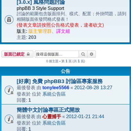
[3.0.x] 風格問題討論
phpBB 3 Style Support
討論的範圍包含版面排列、樣式、配置；外掛問題，請到
相關版面依發問格式發表！
(發表文章請按照公告格式發表，違者砍文)
版主:
版主管理群
、
譯文組
203
主題:
搜尋
進階搜尋
版面已鎖定
1
1
0 個主題 • 第
頁 (共
頁)
公告
[好康] 免費 phpBB3 討論區專案服務
tonylee5566
2012-08-28 13:27
最後發表 由
«
系統公告區
發表於 位於
1
回覆:
簡體中文討論專區正式開放
心靈捕手
2012-01-21 21:44
最後發表 由
«
系統公告區
發表於 位於
1
回覆: