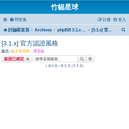
竹貓星球
問答集
註冊
登入
討論區首頁
Archives
phpBB 3.1.x Forum Archive
[3.1.x] 官方認證風格
[3.1.x] 官方認證風格
版主:
版主管理群
譯文組
、
搜尋
進階搜尋
版面已鎖定
1
1
1 個主題 • 第
頁 (共
頁)