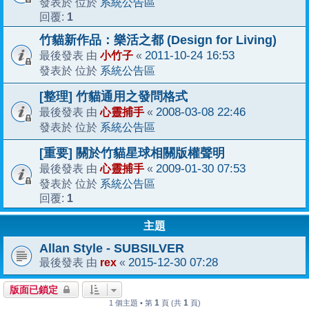
系統公告區
發表於 位於
1
回覆:
竹貓新作品：樂活之都 (Design for Living)
小竹子
2011-10-24 16:53
最後發表 由
«
系統公告區
發表於 位於
[整理] 竹貓通用之發問格式
心靈捕手
2008-03-08 22:46
最後發表 由
«
系統公告區
發表於 位於
[重要] 關於竹貓星球相關版權聲明
心靈捕手
2009-01-30 07:53
最後發表 由
«
系統公告區
發表於 位於
1
回覆:
主題
Allan Style - SUBSILVER
rex
2015-12-30 07:28
最後發表 由
«
版面已鎖定
1
1
1 個主題 • 第
頁 (共
頁)