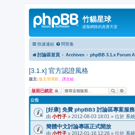
竹貓星球
虛擬網路的真實天堂
快速連結
問答集
討論區首頁
Archives
phpBB 3.1.x Forum A
[3.1.x] 官方認證風格
版主:
版主管理群
譯文組
、
搜尋
進階
版面已鎖定
公告
[好康] 免費 phpBB3 討論區專案服務
小竹子
2012-08-03 18:01
系
由
»
» 位於
簡體中文討論專區正式開放
小竹子
2012-01-16 12:26
系
由
»
» 位於