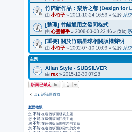
竹貓新作品：樂活之都 (Design for Li
小竹子
2011-10-24 16:53
系
由
»
» 位於
[整理] 竹貓通用之發問格式
心靈捕手
2008-03-08 22:46
由
»
» 位於
[重要] 關於竹貓星球相關版權聲明
小竹子
2002-07-10 10:03
系
由
»
» 位於
主題
Allan Style - SUBSILVER
rex
2015-12-30 07:28
由
»
版面已鎖定
回到討論區首頁
版面權限
不能
您
在這個版面發表主題
不能
您
在這個版面回覆主題
不能
您
在這個版面編輯您的文章
不能
您
在這個版面刪除您的文章