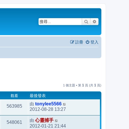
搜尋
進階搜尋
註冊
登入
1
1
1 個主題 • 第
頁 (共
頁)
觀看
最後發表
由
tonylee5566
563985
2012-08-28 13:27
由
心靈捕手
548061
2012-01-21 21:44