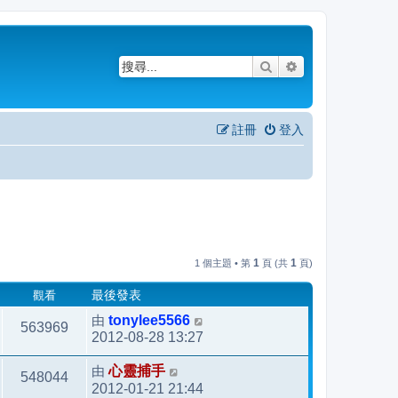
搜尋
進階搜尋
註冊
登入
1
1
1 個主題 • 第
頁 (共
頁)
觀看
最後發表
由
tonylee5566
563969
2012-08-28 13:27
由
心靈捕手
548044
2012-01-21 21:44