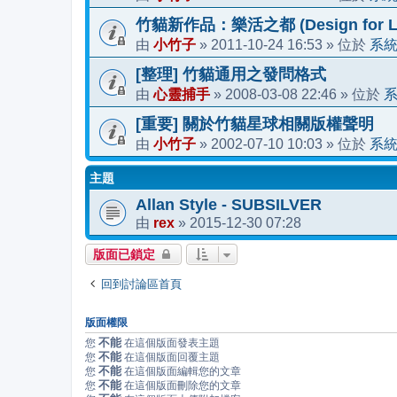
竹貓新作品：樂活之都 (Design for Li
小竹子
2011-10-24 16:53
系
由
»
» 位於
[整理] 竹貓通用之發問格式
心靈捕手
2008-03-08 22:46
由
»
» 位於
[重要] 關於竹貓星球相關版權聲明
小竹子
2002-07-10 10:03
系
由
»
» 位於
主題
Allan Style - SUBSILVER
rex
2015-12-30 07:28
由
»
版面已鎖定
回到討論區首頁
版面權限
不能
您
在這個版面發表主題
不能
您
在這個版面回覆主題
不能
您
在這個版面編輯您的文章
不能
您
在這個版面刪除您的文章