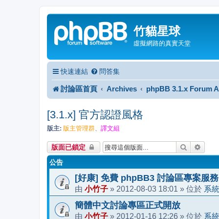
竹貓星球
虛擬網路的真實天堂
快速連結
問答集
討論區首頁
Archives
phpBB 3.1.x Forum A
[3.1.x] 官方認證風格
版主:
版主管理群
譯文組
、
搜尋
進階
版面已鎖定
公告
[好康] 免費 phpBB3 討論區專案服務
小竹子
2012-08-03 18:01
系
由
»
» 位於
簡體中文討論專區正式開放
小竹子
2012-01-16 12:26
系
由
»
» 位於