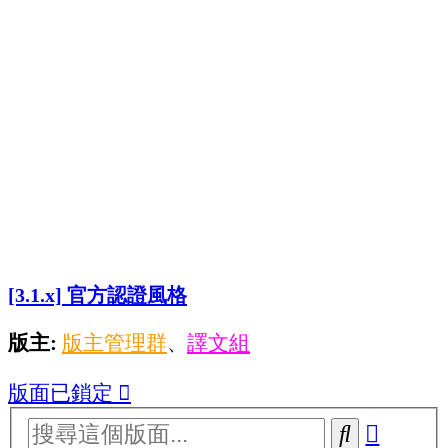
[3.1.x] 官方認證風格
版主:
版主管理群
譯文組
、
版面已鎖定
進
搜