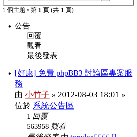
階
尋
1
1
1 個主題 • 第
頁 (共
頁)
搜
尋
公告
回覆
觀看
最後發表
[好康] 免費 phpBB3 討論區專案服
務
小竹子
2012-08-03 18:01
由
»
»
系統公告區
位於
回覆
1
觀看
563958