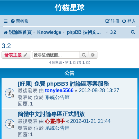
竹貓星球
問答集
註冊
登入
討論區首頁
Knowledge
3.2
phpBB 技術文件與知識庫
3.2
搜尋
進階搜尋
發表主題
1
1
4 個主題 • 第
頁 (共
頁)
公告
[好康] 免費 phpBB3 討論區專案服務
tonylee5566
2012-08-28 13:27
最後發表 由
«
系統公告區
發表於 位於
1
回覆:
簡體中文討論專區正式開放
心靈捕手
2012-01-21 21:44
最後發表 由
«
系統公告區
發表於 位於
1
回覆: